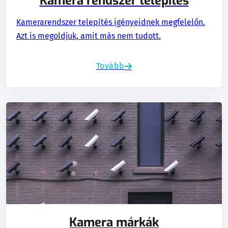
Kamera rendszer telepítés
Kamerarendszer telepítés igényeidnek megfelelőn.
Azt is megoldjuk, amit más nem tudott.
Tovább
Kamera márkák