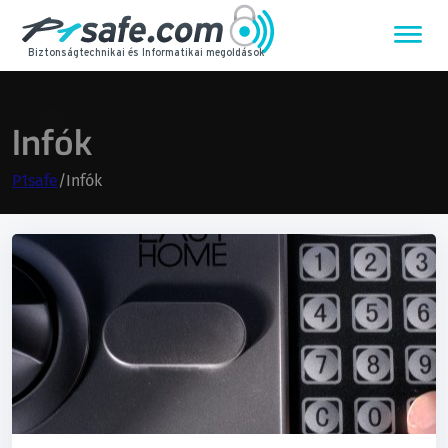
Biztonságtechnikai és Informatikai megoldások
Infók
P1safe
/
Infók