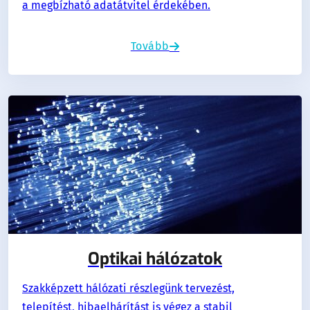
a megbízható adatátvitel érdekében.
Tovább
Optikai hálózatok
Szakképzett hálózati részlegünk tervezést,
telepítést, hibaelhárítást is végez a stabil