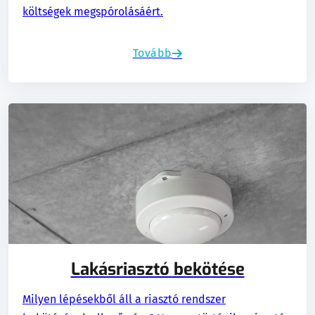
költségek megspórolásáért.
Tovább
Lakásriasztó bekötése
Milyen lépésekből áll a riasztó rendszer