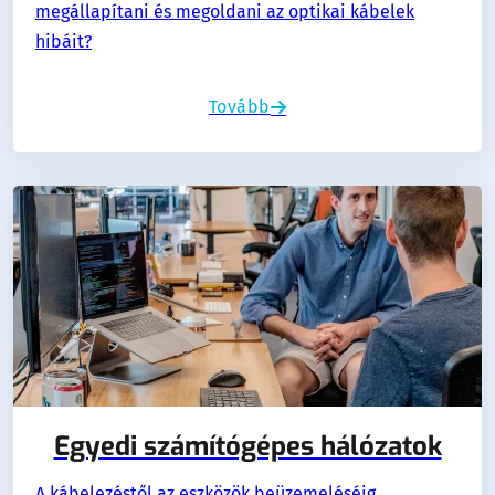
megállapítani és megoldani az optikai kábelek
hibáit?
Tovább
Egyedi számítógépes hálózatok
A kábelezéstől az eszközök beüzemeléséig,