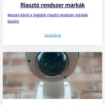
Riasztó rendszer márkák
Nézzen körül a legjobb riasztó rendszer márkák
között!
Tovább