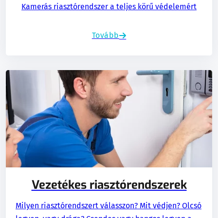
Kamerás riasztórendszer a teljes körű védelemért
Tovább
Vezetékes riasztórendszerek
Milyen riasztórendszert válasszon? Mit védjen? Olcsó