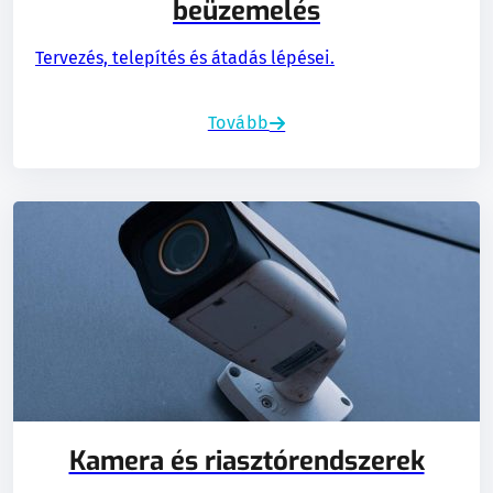
beüzemelés
Tervezés, telepítés és átadás lépései.
Tovább
Kamera és riasztórendszerek