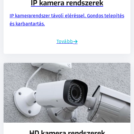
IP kamera rendszerek
IP kamerarendszer távoli eléréssel. Gondos telepítés
és karbantartás.
Tovább
HD kamera rendszerek