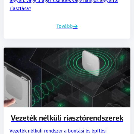
legyen, vagy drága? Csendes vagy hangos legyen a
riasztása?
Tovább
Vezeték nélküli riasztórendszerek
Vezeték nélküli rendszer a bontási és építési