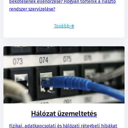
bekötésének ellenőrzése? Hogyan történik a riasztó
rendszer szervizelése?
Tovább
Hálózat üzemeltetés
Fizikai, adatkapcsolati és hálózati rétegbeli hibákat