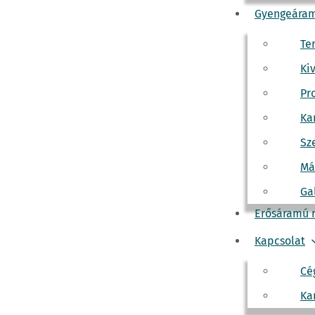
nosítani lehessen az elkövető arcát. A
Hikvision kamerák
felső
Gyengeáram
Te
Ki
Pr
Ka
Sz
Má
Ga
Erősáramú 
Kapcsolat
Cé
Ka