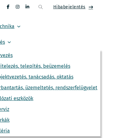
Hibabejelentés
echnika
tés
rvezés
vitelezés, telepítés, beüzemelés
ojektvezetés, tanácsadás, oktatás
rbantartás, üzemeltetés, rendszerfelügyelet
lózati eszközök
erviz
rkák
ben munkaidőben, hogyan dolgoznak az
léria
és ellenőrzése, a másik pedig a