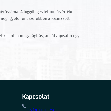
mérőszáma. A függőleges felbontás értéke
ó megfigyelő rendszerekben alkalmazott
.
él kisebb a megvilágítás, annál zajosabb egy
Kapcsolat
+36 (30) 151-5758