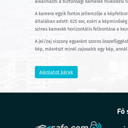
alkalmazni a biztonsági kamerák működési t
A kamera egyik fontos jellemzője a képfelbo
általában adott: 625 sor, ezért a képminősé
színes kamerák horizontális felbontása a kez
A jel/zaj viszony egyaránt szoros összefüggé
kép, másrészt minél zajosabb egy kép, anná
Ajánlatot kérek
Fő 