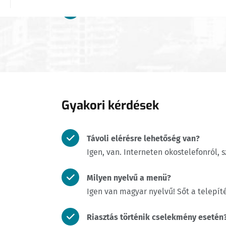
dolgozói ki- / belépési pontok
Gyakori kérdések
Távoli elérésre lehetőség van?
Igen, van. Interneten okostelefonról
Milyen nyelvű a menü?
Igen van magyar nyelvű! Sőt a telepíté
Riasztás történik cselekmény esetén