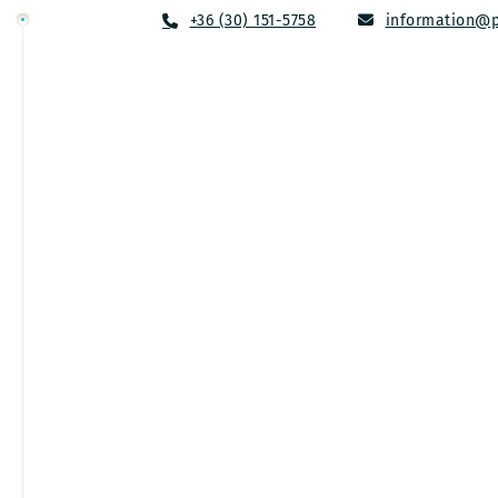
+36 (30) 151-5758
information@p
Kamera rendszer t
P1safe
/
Infók
/
Kamera rendszer telepítés
Kamera rendszer telepítés
Az üzletek tulajdonosainak a legfontosabb k
alkalmazottak, milyenek a vásárlók. A kamera 