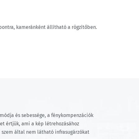
őpontra, kameránként állítható a rögzítőben.
ás módja és sebessége, a fénykompenzációk
et értjük, ami a kép létrehozásához
i szem által nem látható infrasugárzókat