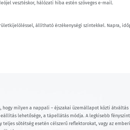
deójel vesztéskor, hálózati hiba estén szöveges e-mail.
rületkijelöléssel, állítható érzékenységi szintekkel. Napra, id
s, hogy milyen a nappali – éjszakai üzemállapot közti átvált
llítás lehetősége, a tápellátás módja. A legkisebb fényszint
y teljes sötétség esetén célszerű reflektorokat, vagy az ember