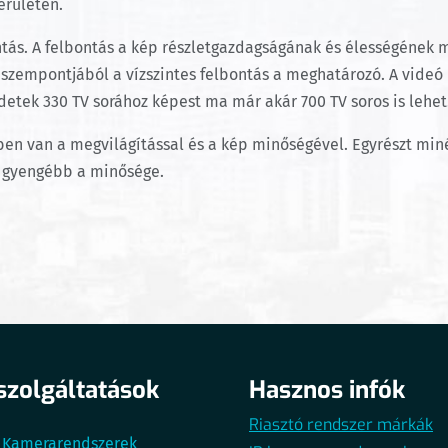
erületén.
ntás. A felbontás a kép részletgazdagságának és élességének 
g szempontjából a vízszintes felbontás a meghatározó. A vide
detek 330 TV sorához képest ma már akár 700 TV soros is lehet
sben van a megvilágítással és a kép minőségével. Egyrészt min
l gyengébb a minősége.
szolgáltatások
Hasznos infók
Riasztó rendszer márkák
Kamerarendszerek