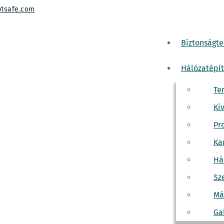
1safe.com
Biztonságt
Hálózatépí
elepítés
Te
Ki
Pr
Ka
Há
Sz
Má
érdése, hogy távolléte alatt vajon mi történik a saját üzleté
Ga
rendszer két fő feladatot lát el, az egyik a dolgozói viselked