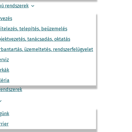
fokú ipari minősítéssel vannak ellátva,
ú rendszerek
rvezés
vitelezés, telepítés, beüzemelés
ojektvezetés, tanácsadás, oktatás
rbantartás, üzemeltetés, rendszerfelügyelet
erviz
rkák
léria
rendszerek
günk
rrier