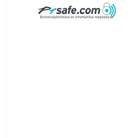
vagyonbiztonság, hogy egy pillanat alatt azo
melyek a legtisztább képet rögzítik.
Biztonságtechnikai és Informatikai megoldások
Ajánlatot kérek
Ajánlott megfigyelési pontok
kasszafigyelés
raktárfigyelés
eladótér figyelés