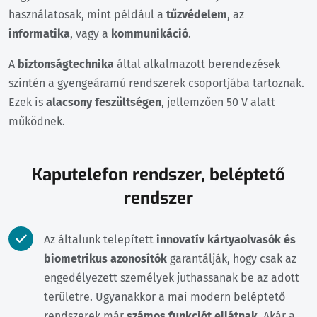
használatosak, mint például a
tűzvédelem
, az
informatika
, vagy a
kommunikáció
.
A
biztonságtechnika
által alkalmazott berendezések
szintén a gyengeáramú rendszerek csoportjába tartoznak.
Ezek is
alacsony feszültségen
, jellemzően 50 V alatt
működnek.
Kaputelefon rendszer, beléptető
rendszer
Az általunk telepített
innovatív kártyaolvasók és
biometrikus azonosítók
garantálják, hogy csak az
engedélyezett személyek juthassanak be az adott
területre. Ugyanakkor a mai modern beléptető
rendszerek már
számos funkciót ellátnak
. Akár a