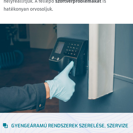
helyreállítjuk. A fellépő
szoftverproblémákat
is
hatékonyan orvosoljuk.
GYENGEÁRAMÚ RENDSZEREK SZERELÉSE, SZERVIZE