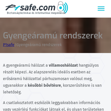
Biztonságtechnikai és Informatikai megoldások
Gyengeáramú rendszerek
P1safe
/
Gyengeáramú rendszerek
A gyengeáramú hálózat a
villamoshálózat
hangsúlyos
részét képezi. Az alapszerelés ideális esetben az
erősáramú hálózattal párhuzamosan valósul meg,
ugyanakkor a
későbbi bővítésre
, korszerűsítésre is van
lehetőség.
A csatlakoztatott eszközök leggyakrabban információs
vagy vezérlési funkciókat látnak el, és olyan területeken