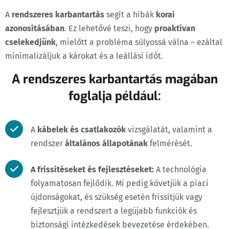
A
rendszeres karbantartás
segít a hibák
korai
azonosításában
. Ez lehetővé teszi, hogy
proaktívan
cselekedjünk
, mielőtt a probléma súlyossá válna – ezáltal
minimalizáljuk a károkat és a leállási időt.
A rendszeres karbantartás magában
foglalja például:
A
kábelek és csatlakozók
vizsgálatát, valamint a
rendszer
általános állapotának
felmérését.
A frissítéseket és fejlesztéseket:
A technológia
folyamatosan fejlődik. Mi pedig követjük a piaci
újdonságokat, és szükség esetén frissítjük vagy
fejlesztjük a rendszert a legújabb funkciók és
biztonsági intézkedések bevezetése érdekében.