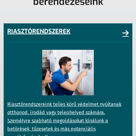
berendezéseink
RIASZTÓRENDSZEREK
Riasztórendszereink teljes körű védelmet nyújtanak
otthonod, irodád vagy telephelyed számára.
Személyre szabható megoldásokat kínálunk a
betörések, tűzesetek és más potenciális