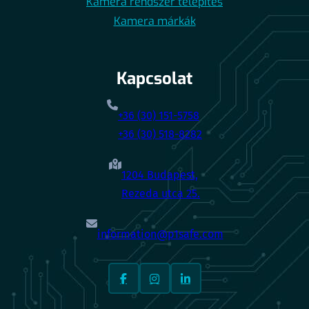
Kamera rendszer telepítés
Kamera márkák
Kapcsolat
+36 (30) 151-5758
+36 (30) 518-8282
1204 Budapest,
Rezeda utca 25.
information@p1safe.com