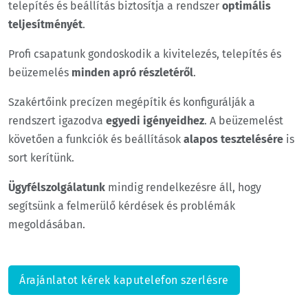
telepítés és beállítás biztosítja a rendszer
optimális
teljesítményét
.
Profi csapatunk gondoskodik a kivitelezés, telepítés és
beüzemelés
minden apró részletéről
.
Szakértőink precízen megépítik és konfigurálják a
rendszert igazodva
egyedi igényeidhez
. A beüzemelést
követően a funkciók és beállítások
alapos tesztelésére
is
sort kerítünk.
Ügyfélszolgálatunk
mindig rendelkezésre áll, hogy
segítsünk a felmerülő kérdések és problémák
megoldásában.
Árajánlatot kérek kaputelefon szerlésre