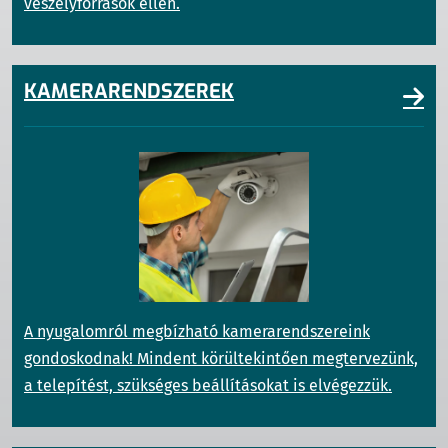
veszélyforrások ellen.
KAMERARENDSZEREK
A nyugalomról megbízható kamerarendszereink
gondoskodnak! Mindent körültekintően megtervezünk,
a telepítést, szükséges beállításokat is elvégezzük.