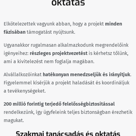
oktatás
Elkötelezettek vagyunk abban, hogy a projekt
minden
fázisában
támogatást nyújtsunk.
Ugyanakkor rugalmasan alkalmazkodunk megrendelőink
igényeihez:
részleges projektvezetést
is kérhetsz tőlünk,
ami a kivitelezést nem foglalja magában.
Alvállalkozóinkat
hatékonyan menedzseljük és irányítjuk
.
Figyelemmel kísérjük a projekt haladását és koordináljuk
a tevékenységeket.
200 millió forintig terjedő felelősségbiztosítással
rendelkezünk, így ügyfeleink teljes biztonságban érezhetik
magukat.
Szakmai tanácsadás és oktatás