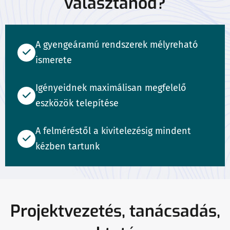
választanod?
A gyengeáramú rendszerek mélyreható
ismerete
Igényeidnek maximálisan megfelelő
eszközök telepítése
A felméréstől a kivitelezésig mindent
kézben tartunk
Projektvezetés, tanácsadás,